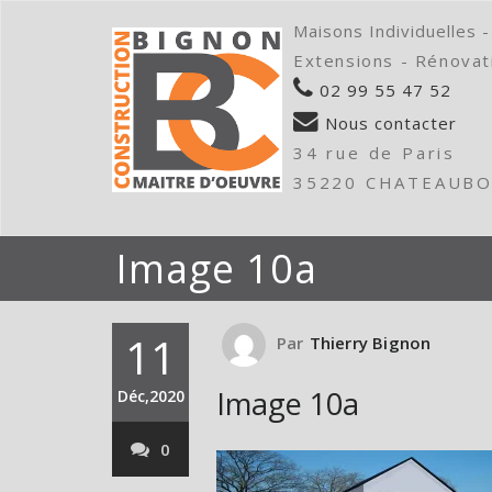
Maisons Individuelles -
Extensions - Rénovat
02 99 55 47 52
Nous contacter
34 rue de Paris
35220 CHATEAUB
Image 10a
11
Par
Thierry Bignon
Image 10a
Déc,2020
0