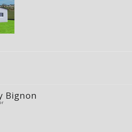
y Bignon
or