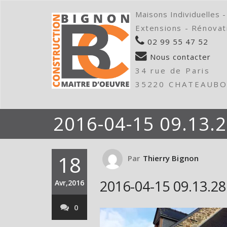
Maisons Individuelles -
Extensions - Rénovat
02 99 55 47 52
Nous contacter
34 rue de Paris
35220 CHATEAUB
2016-04-15 09.13.
18
Par
Thierry Bignon
2016-04-15 09.13.28
Avr,2016
0