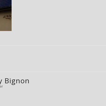
y Bignon
or